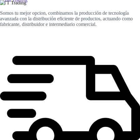
BTT Trading
S
a
Somos tu mejor opcion, combinamos la producción de tecnología
l
avanzada con la distribución eficiente de productos, actuando como
t
fabricante, distribuidor e intermediario comercial.
a
r
a
l
c
o
n
t
e
n
i
d
o