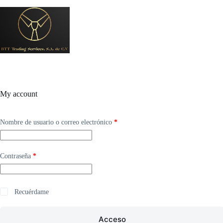
S
a
l
t
a
r
a
l
c
o
My account
n
t
e
Obligatorio
Nombre de usuario o correo electrónico
*
n
i
d
o
Obligatorio
Contraseña
*
Recuérdame
Acceso