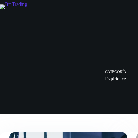
S
a
l
t
a
r
a
l
c
o
n
t
CATEGORÍA
e
n
Expirience
i
d
o